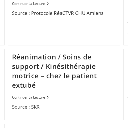
Réanimation
Continuer La Lecture
/
Source : Protocole RéaCTVR CHU Amiens
Triage
/
Code
Couleur
Réanimation / Soins de
support / Kinésithérapie
motrice – chez le patient
extubé
Réanimation
Continuer La Lecture
/
Source : SKR
Soins
De
Support
/
Kinésithérapie