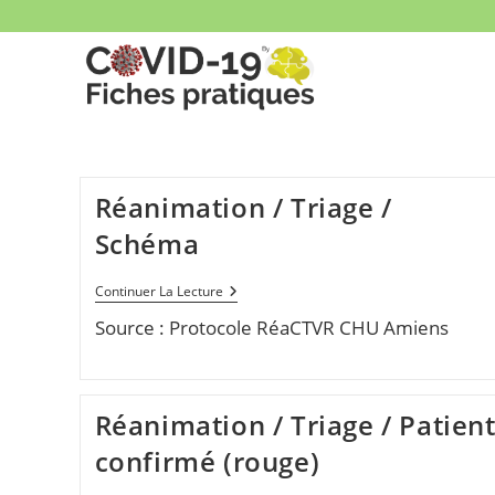
Skip
to
content
Réanimation / Triage /
Schéma
Réanimation
Continuer La Lecture
/
Source : Protocole RéaCTVR CHU Amiens
Triage
/
Schéma
Réanimation / Triage / Patien
confirmé (rouge)