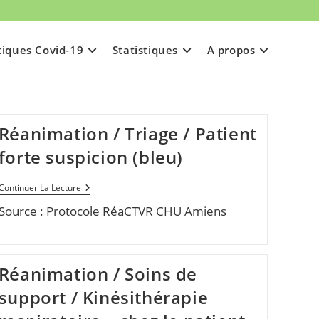
tiques Covid-19
Statistiques
A propos
Réanimation / Triage / Patient
forte suspicion (bleu)
Réanimation
Continuer La Lecture
/
Source : Protocole RéaCTVR CHU Amiens
Triage
/
Patient
Forte
Suspicion
(bleu)
Réanimation / Soins de
support / Kinésithérapie