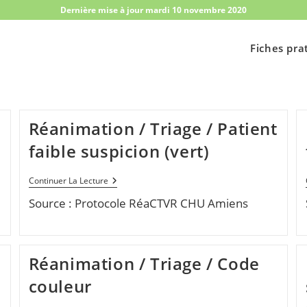
Dernière mise à jour mardi 10 novembre 2020
Fiches pra
Réanimation / Triage / Patient
faible suspicion (vert)
Réanimation
Continuer La Lecture
/
Source : Protocole RéaCTVR CHU Amiens
Triage
/
Patient
Faible
Suspicion
(vert)
t
Réanimation / Triage / Code
couleur