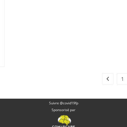
Motrice
–
Chez
Le
Patient
Extubé
1
Go to the 
Suivre @covid19fp
Sponsorisé par