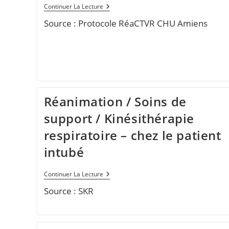
Réanimation
Continuer La Lecture
/
Source : Protocole RéaCTVR CHU Amiens
Triage
/
Patient
Confirmé
(rouge)
Réanimation / Soins de
support / Kinésithérapie
respiratoire – chez le patient
intubé
Réanimation
Continuer La Lecture
/
Source : SKR
Soins
De
Support
/
Kinésithérapie