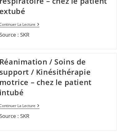
respiratoire – chez le patient
extubé
Réanimation
Continuer La Lecture
/
Source : SKR
Soins
De
Support
/
Kinésithérapie
Respiratoire
Réanimation / Soins de
–
Chez
support / Kinésithérapie
Le
Patient
motrice – chez le patient
Extubé
intubé
Réanimation
Continuer La Lecture
/
Source : SKR
Soins
De
Support
/
Kinésithérapie