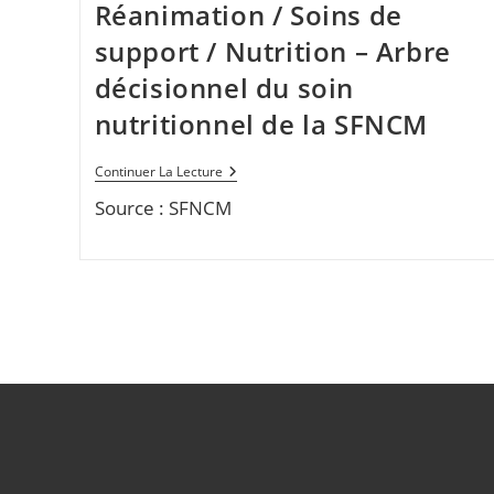
Respiratoire
Réanimation / Soins de
–
Chez
support / Nutrition – Arbre
Le
Patient
décisionnel du soin
Intubé
nutritionnel de la SFNCM
Réanimation
Continuer La Lecture
/
Source : SFNCM
Soins
De
Support
/
Nutrition
–
Arbre
Décisionnel
Du
Soin
Nutritionnel
De
La
SFNCM