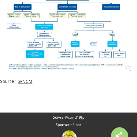
Source :
SFNCM
Suivre @covid19fp
Sponsorisé par