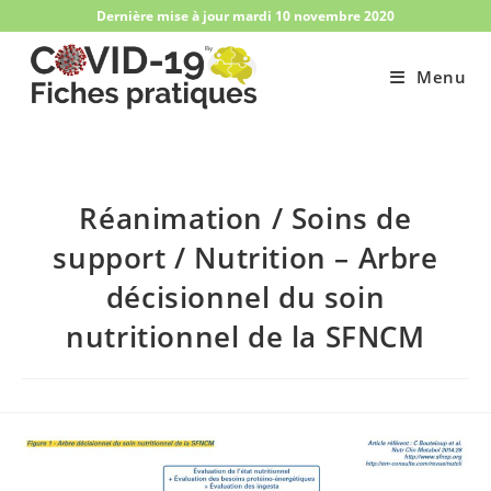
Skip
Dernière mise à jour mardi 10 novembre 2020
to
content
Menu
Réanimation / Soins de
support / Nutrition – Arbre
décisionnel du soin
nutritionnel de la SFNCM