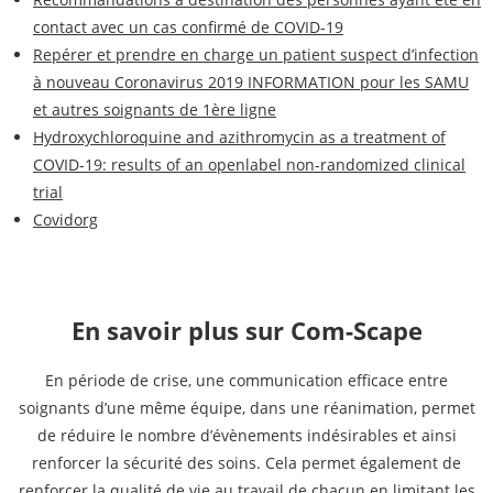
contact avec un cas confirmé de COVID-19
Repérer et prendre en charge un patient suspect d’infection
à nouveau Coronavirus 2019 INFORMATION pour les SAMU
et autres soignants de 1ère ligne
Hydroxychloroquine and azithromycin as a treatment of
COVID-19: results of an openlabel non-randomized clinical
trial
Covidorg
En savoir plus sur Com-Scape
En période de crise, une communication efficace entre
soignants d’une même équipe, dans une réanimation, permet
de réduire le nombre d’évènements indésirables et ainsi
renforcer la sécurité des soins. Cela permet également de
renforcer la qualité de vie au travail de chacun en limitant les