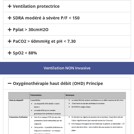
Ventilation protectrice
SDRA modéré à sévère P/F < 150
Pplat > 30cmH2O
PaCO2 > 60mmHg et pH < 7,30
SpO2 < 88%
Ventilation NON Invasive
Oxygénothérapie haut débit (OHD) Principe