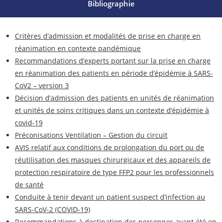
Bibliographie
Critères d’admission et modalités de prise en charge en
réanimation en contexte pandémique
Recommandations d’experts portant sur la prise en charge
en réanimation des patients en période d’épidémie à SARS-
CoV2 – version 3
Décision d’admission des patients en unités de réanimation
et unités de soins critiques dans un contexte d’épidémie à
covid-19
Préconisations Ventilation – Gestion du circuit
AVIS relatif aux conditions de prolongation du port ou de
réutilisation des masques chirurgicaux et des appareils de
protection respiratoire de type FFP2 pour les professionnels
de santé
Conduite à tenir devant un patient suspect d’infection au
SARS-CoV-2 (COVID-19)
Recommandations à destination des personnes ayant été en