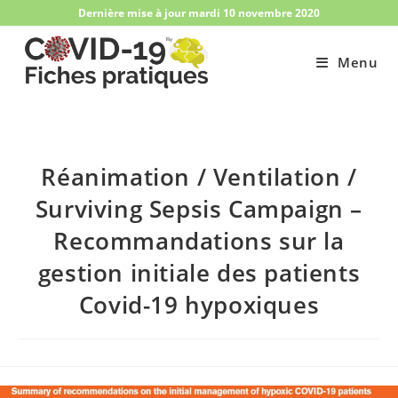
Skip
Dernière mise à jour mardi 10 novembre 2020
to
content
Menu
Réanimation / Ventilation /
Surviving Sepsis Campaign –
Recommandations sur la
gestion initiale des patients
Covid-19 hypoxiques