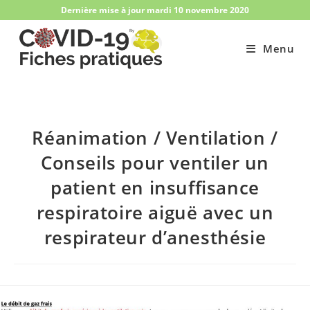
Skip
Dernière mise à jour mardi 10 novembre 2020
to
content
Menu
Réanimation / Ventilation /
Conseils pour ventiler un
patient en insuffisance
respiratoire aiguë avec un
respirateur d’anesthésie