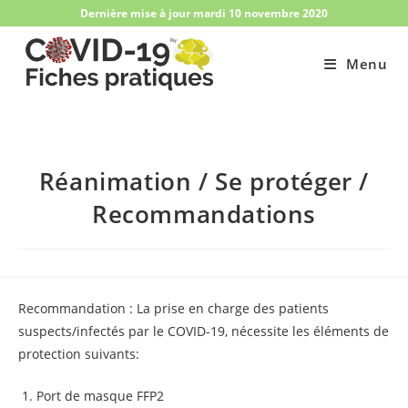
Skip
Dernière mise à jour mardi 10 novembre 2020
to
content
Menu
Réanimation / Se protéger /
Recommandations
Recommandation : La prise en charge des patients
suspects/infectés par le COVID-19, nécessite les éléments de
protection suivants:
Port de masque FFP2