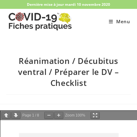
Skip
Dernière mise à jour mardi 10 novembre 2020
to
content
Menu
Réanimation / Décubitus
ventral / Préparer le DV –
Checklist
Page
1
/
8
Zoom
100%