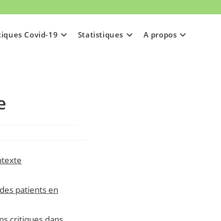
tiques Covid-19
Statistiques
A propos
e
ntexte
des patients en
ns critiques dans