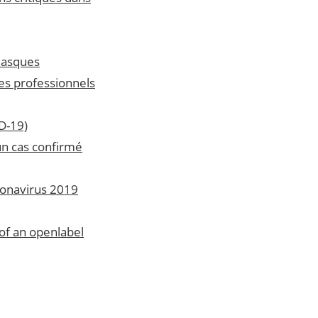
 masques
les professionnels
D-19)
un cas confirmé
ronavirus 2019
of an openlabel