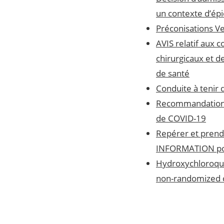
un contexte d’ép
Préconisations Ven
AVIS relatif aux 
chirurgicaux et d
de santé
Conduite à tenir 
Recommandations 
de COVID-19
Repérer et prend
INFORMATION pour
Hydroxychloroqui
non-randomized cli