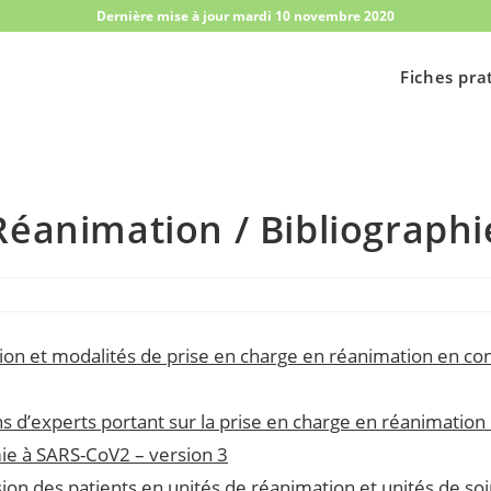
Dernière mise à jour mardi 10 novembre 2020
Fiches pra
Réanimation / Bibliographi
ion et modalités de prise en charge en réanimation en co
d’experts portant sur la prise en charge en réanimation 
ie à SARS-CoV2 – version 3
ion des patients en unités de réanimation et unités de soi