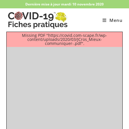
Skip
Dernière mise à jour mardi 10 novembre 2020
to
content
Menu
Missing PDF "https://covid.com-scape.fr/wp-
content/uploads/2020/03/JCros_Mieux-
communiquer-.pdf".