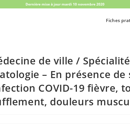
Dernière mise à jour mardi 10 novembre 2020
Fiches pra
decine de ville / Spécialité
tologie – En présence de 
nfection COVID-19 fièvre, t
fflement, douleurs muscu