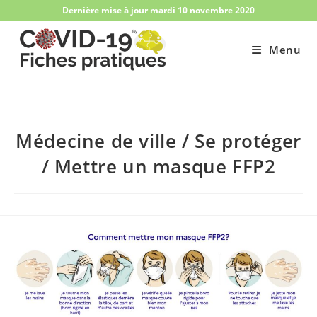
Skip
Dernière mise à jour mardi 10 novembre 2020
to
content
Menu
Médecine de ville / Se protéger
/ Mettre un masque FFP2