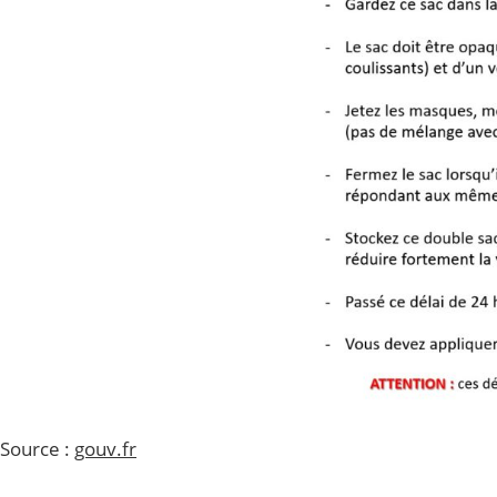
Source :
gouv.fr