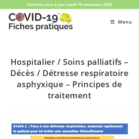
Skip
Dernière mise à jour mardi 10 novembre 2020
to
content
Menu
Hospitalier / Soins palliatifs –
Décès / Détresse respiratoire
asphyxique – Principes de
traitement