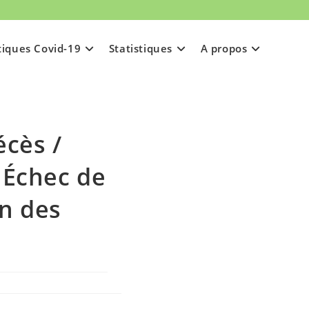
tiques Covid-19
Statistiques
A propos
écès /
 Échec de
on des