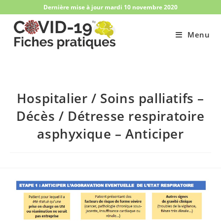
Skip
Dernière mise à jour mardi 10 novembre 2020
to
content
Menu
Hospitalier / Soins palliatifs –
Décès / Détresse respiratoire
asphyxique – Anticiper