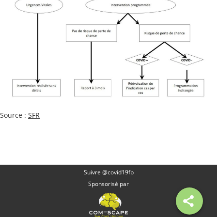
Source :
SFR
Suivre @covid19fp
Sponsorisé par