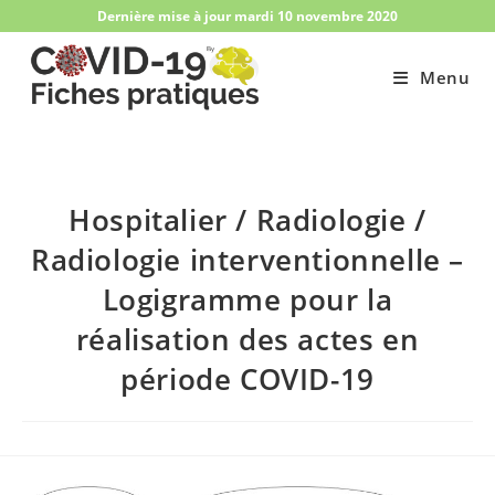
Skip
Dernière mise à jour mardi 10 novembre 2020
to
content
Menu
Hospitalier / Radiologie /
Radiologie interventionnelle –
Logigramme pour la
réalisation des actes en
période COVID-19