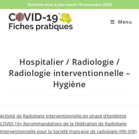
Skip
Dernière mise à jour mardi 10 novembre 2020
to
content
Menu
Hospitalier / Radiologie /
Radiologie interventionnelle –
Hygiène
Activité de Radiologie Interventionnelle en phase d’épidémie
COVID-19+ Recommandations de la Fédération de Radiologie
Interventionnelle pour la Société Française de radiologie (FRI-SFR)