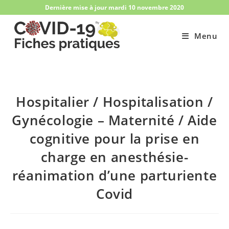
Skip
Dernière mise à jour mardi 10 novembre 2020
to
content
Menu
Hospitalier / Hospitalisation /
Gynécologie – Maternité​ / Aide
cognitive pour la prise en
charge en anesthésie-
réanimation d’une parturiente
Covid