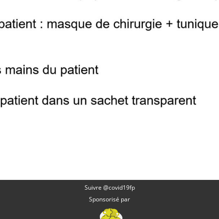
Suivre @covid19fp
Sponsorisé par