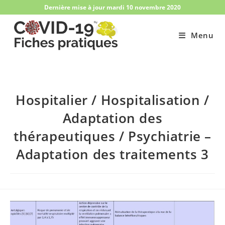
Skip
Dernière mise à jour mardi 10 novembre 2020
to
content
Menu
Hospitalier / Hospitalisation /
Adaptation des
thérapeutiques​ / Psychiatrie –
Adaptation des traitements 3