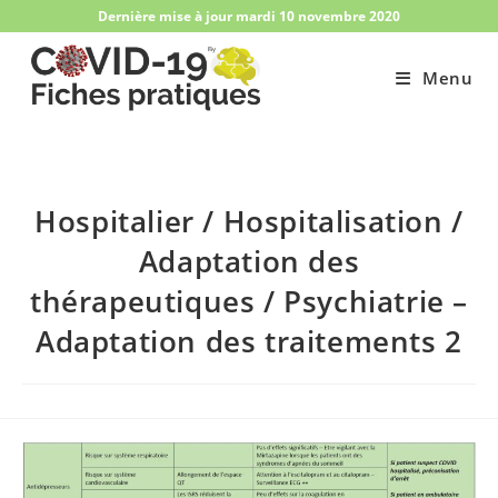
Skip
Dernière mise à jour mardi 10 novembre 2020
to
content
Menu
Hospitalier / Hospitalisation /
Adaptation des
thérapeutiques​ / Psychiatrie –
Adaptation des traitements 2