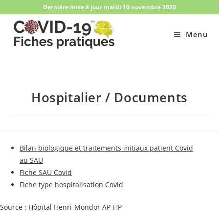
Skip
Dernière mise à jour mardi 10 novembre 2020
to
content
Menu
Hospitalier / Documents
Bilan biologique et traitements initiaux patient Covid
au SAU
Fiche SAU Covid
Fiche type hospitalisation Covid
Source : Hôpital Henri-Mondor AP-HP